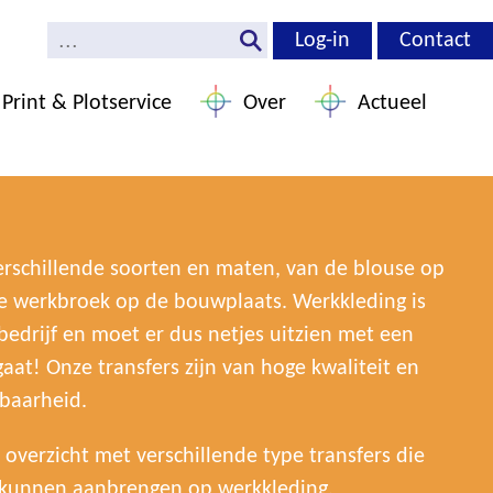
Log-in
Contact
Print & Plotservice
Over
Actueel
verschillende soorten en maten, van de blouse op
de werkbroek op de bouwplaats. Werkkleding is
bedrijf en moet er dus netjes uitzien met een
aat! Onze transfers zijn van hoge kwaliteit en
baarheid.
 overzicht met verschillende type transfers die
 kunnen aanbrengen op werkkleding.