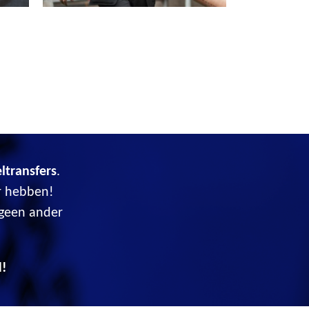
eltransfers
.
r hebben!
 geen ander
d!