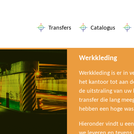
Transfers
Catalogus
Werkkleding
Werkkleding is er in 
het kantoor tot aan 
de uitstraling van uw 
transfer die lang meeg
hebben een hoge was
Hieronder vindt u een
we leveren en tevens